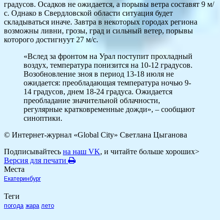
градусов. Осадков не ожидается, а порывы ветра составят 9 м/
с. Однако в Свердловской области ситуация будет
складываться иначе. Завтра в некоторых городах региона
возможны ливни, грозы, град и сильный ветер, порывы
которого достигнуут 27 м/с.
«Вслед за фронтом на Урал поступит прохладный
воздух, температура понизится на 10-12 градусов.
Возобновление зноя в период 13-18 июля не
ожидается: преобладающая температура ночью 9-
14 градусов, днем 18-24 градуса. Ожидается
преобладание значительной облачности,
регулярные кратковременные дожди», – сообщают
синоптики.
© Интернет-журнал «Global City»
Светлана Цыганова
Подписывайтесь
на наш VK
, и читайте больше хороших>
Версия для печати
Места
Екатеринбург
Теги
погода
жара
лето