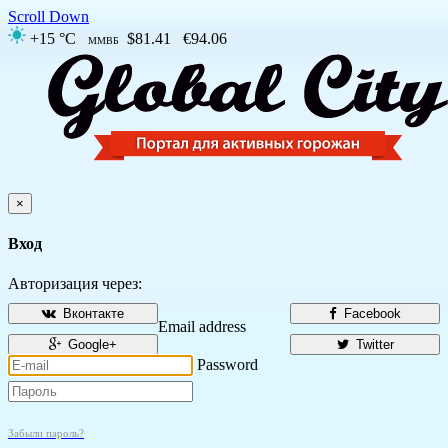
Scroll Down
+15 °C
$81.41
€94.06
ММВБ
×
Вход
Авторизация через:
Вконтакте
Facebook
Email address
Google+
Twitter
Password
Забыли пароль?