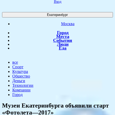
Вход
Екатеринбург
Москва
Город
Места
События
Люди
Еда
все
Спорт
Культура
Общество
Деньги
Технологии
Компании
Город
Музеи Екатеринбурга объявили старт
«Фотолета—2017»