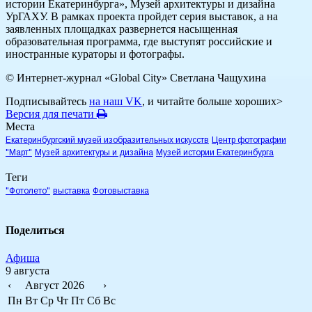
истории Екатеринбурга», Музей архитектуры и дизайна
УрГАХУ. В рамках проекта пройдет серия выставок, а на
заявленных площадках развернется насыщенная
образовательная программа, где выступят российские и
иностранные кураторы и фотографы.
© Интернет-журнал «Global City»
Светлана Чащухина
Подписывайтесь
на наш VK
, и читайте больше хороших>
Версия для печати
Места
Екатеринбургский музей изобразительных искусств
Центр фотографии
"Март"
Музей архитектуры и дизайна
Музей истории Екатеринбурга
Теги
"Фотолето"
выставка
Фотовыставка
Поделиться
Афиша
9 августа
‹
Август 2026
›
Пн
Вт
Ср
Чт
Пт
Сб
Вс