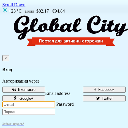
Scroll Down
+23 °C
$82.17
€94.84
ММВБ
×
Вход
Авторизация через:
Вконтакте
Facebook
Email address
Google+
Twitter
Password
Забыли пароль?