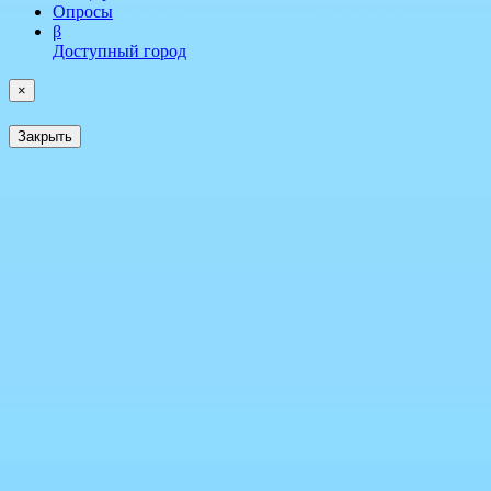
Опросы
β
Доступный город
×
Закрыть