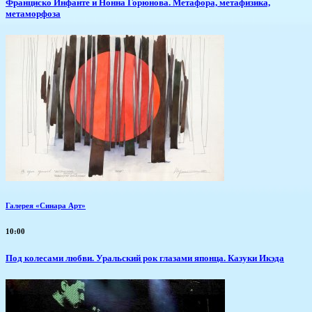
Франциско Инфанте и Нонна Горюнова. Метафора, метафизика,
метаморфоза
Галерея «Синара Арт»
10:00
Под колесами любви. Уральский рок глазами японца. Казуки Икэда