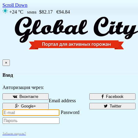
Scroll Down
+24 °C
$82.17
€94.84
ММВБ
×
Вход
Авторизация через:
Вконтакте
Facebook
Email address
Google+
Twitter
Password
Забыли пароль?