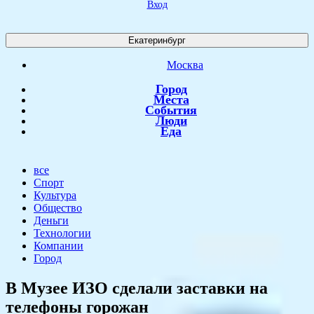
Вход
Екатеринбург
Москва
Город
Места
События
Люди
Еда
все
Спорт
Культура
Общество
Деньги
Технологии
Компании
Город
В Музее ИЗО сделали заставки на
телефоны горожан