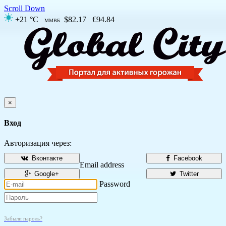
Scroll Down
+21 °C
$82.17
€94.84
ММВБ
×
Вход
Авторизация через:
Вконтакте
Facebook
Email address
Google+
Twitter
Password
Забыли пароль?