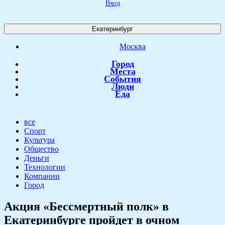
Вход
Екатеринбург
Москва
Город
Места
События
Люди
Еда
все
Спорт
Культура
Общество
Деньги
Технологии
Компании
Город
​Акция «Бессмертный полк» в
Екатеринбурге пройдет в очном