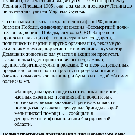
Пушкина, 16. Участники выдвинутся в 10:30 по проспекту
Ленина к Площади 1905 года, а затем по проспекту Ленина до
пересечения с улицей Маршала Жукова.
С собой можно взять: государственный флаг РФ, копию
Знамени Победы, символику движения «Бессмертный полк»
и 81-й годовщины Победы, символы СВО. Запрещено
проносить на акцию флаги иностранных государств,
политических партий и других организаций, рекламную
символику, оружие, портативные и внешние аккумуляторы.
Домашних животных для участия в акции не пропустят.
Также нельзя будет пронести велосипед, самокат,
крупногабаритные сумки и рюкзаки. В список запрещенных
предметов вошли и зонты-трости, и продукты питания
(можно только детское питание), и бутылки с водой объемом
более 500 мл.
«За порядком будут следить сотрудники полиции,
частных охранных предприятий и волонтеры с
опознавательными знаками. При необходимости
помощь смогут оказать дежурные бригады скорой
медицинской помощи», – сообщили в
департаменте информполитики Свердловской
области.
Полная программа празднования Дня Победы уже у нас