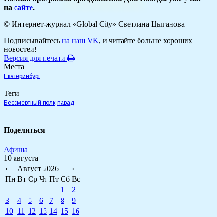
на
сайте
.
© Интернет-журнал «Global City»
Светлана Цыганова
Подписывайтесь
на наш VK
, и читайте больше хороших
новостей!
Версия для печати
Места
Екатеринбург
Теги
Бессмертный полк
парад
Поделиться
Афиша
10 августа
‹
Август 2026
›
Пн
Вт
Ср
Чт
Пт
Сб
Вс
1
2
3
4
5
6
7
8
9
10
11
12
13
14
15
16