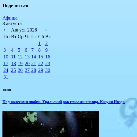
Поделиться
Афиша
8 августа
‹
Август 2026
›
Пн
Вт
Ср
Чт
Пт
Сб
Вс
1
2
3
4
5
6
7
8
9
10
11
12
13
14
15
16
17
18
19
20
21
22
23
24
25
26
27
28
29
30
31
10:00
Под колесами любви. Уральский рок глазами японца. Казуки Икэда