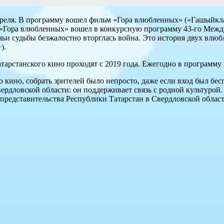
преля. В программу вошел фильм «Гора влюбленных» («Гашыйкла
а «Гора влюбленных» вошел в конкурсную программу 43-го Меж
 чьи судьбы безжалостно вторглась война. Это история двух вл
).
рстанского кино проходят с 2019 года. Ежегодно в программу в
о кино, собрать зрителей было непросто, даже если вход был бе
вердловской области: он поддерживает связь с родной культурой
 представительства Республики Татарстан в Свердловской облас