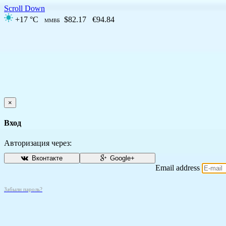
Scroll Down
+17 °C
$82.17
€94.84
ММВБ
×
Вход
Авторизация через:
Вконтакте
Google+
Email address
Забыли пароль?