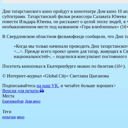
Дни татарстанского кино пройдут в кинотеатре Дом кино 10 а
субтитрами. Татарстанский фильм режиссера Салавата Юзеев
повести Ильдара Юзеева, он расскажет о целой эпохе людей, в
необыкновенном месте под названием «Гора влюбленных» (16+
В Свердловском областном фильмофонде сообщили, что Дни тата
«Когда мы только начинали проводить Дни татарстанског
<...>. Прежде всего проект ценен для татар, живущих в С
национальностей», – поделился консультант постоянного
Посетить кинопоказ в Екатеринбурге можно по билетам (16+).
© Интернет-журнал «Global City»
Светлана Цыганова
Подписывайтесь
на наш VK
, и читайте больше хороших>
Версия для печати
Места
Екатеринбург
Дом кино
Теги
культура
кино