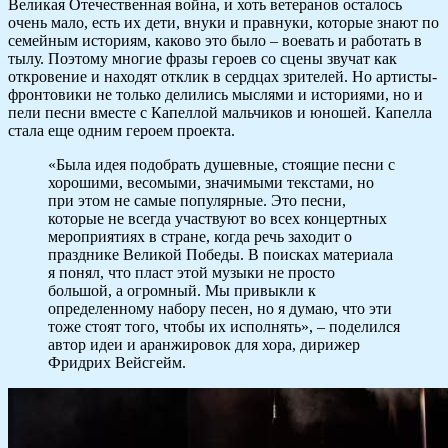
Великая Отечественная война, и хоть ветеранов осталось
очень мало, есть их дети, внуки и правнуки, которые знают по
семейным историям, каково это было – воевать и работать в
тылу. Поэтому многие фразы героев со сцены звучат как
откровение и находят отклик в сердцах зрителей. Но артисты-
фронтовики не только делились мыслями и историями, но и
пели песни вместе с Капеллой мальчиков и юношей. Капелла
стала еще одним героем проекта.
«Была идея подобрать душевные, стоящие песни с
хорошими, весомыми, значимыми текстами, но
при этом не самые популярные. Это песни,
которые не всегда участвуют во всех концертных
мероприятиях в стране, когда речь заходит о
празднике Великой Победы. В поисках материала
я понял, что пласт этой музыки не просто
большой, а огромный. Мы привыкли к
определенному набору песен, но я думаю, что эти
тоже стоят того, чтобы их исполнять», – поделился
автор идеи и аранжировок для хора, дирижер
Фридрих Вейсгейм.