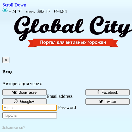
Scroll Down
+24 °C
$82.17
€94.84
ММВБ
×
Вход
Авторизация через:
Вконтакте
Facebook
Email address
Google+
Twitter
Password
Забыли пароль?