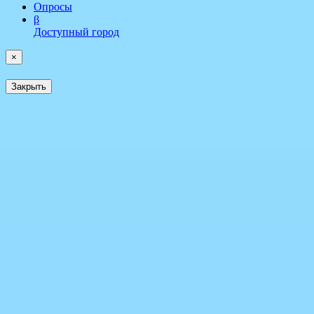
Опросы
β
Доступный город
×
Закрыть