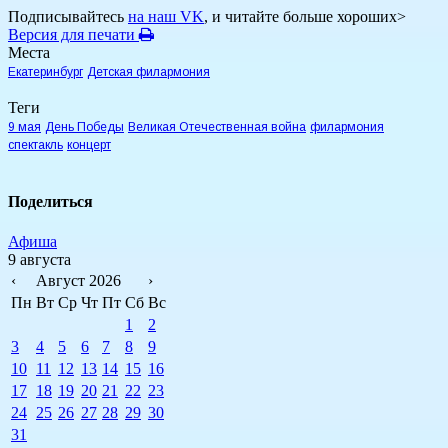
Подписывайтесь
на наш VK
, и читайте больше хороших>
Версия для печати
Места
Екатеринбург
Детская филармония
Теги
9 мая
День Победы
Великая Отечественная война
филармония
спектакль
концерт
Поделиться
Афиша
9 августа
‹
Август 2026
›
Пн
Вт
Ср
Чт
Пт
Сб
Вс
1
2
3
4
5
6
7
8
9
10
11
12
13
14
15
16
17
18
19
20
21
22
23
24
25
26
27
28
29
30
31