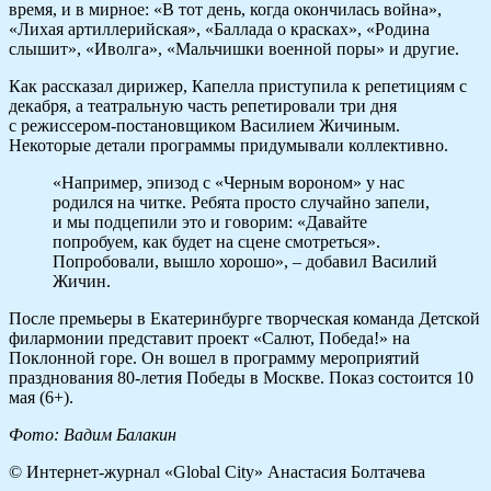
время, и в мирное: «В тот день, когда окончилась война»,
«Лихая артиллерийская», «Баллада о красках», «Родина
слышит», «Иволга», «Мальчишки военной поры» и другие.
Как рассказал дирижер, Капелла приступила к репетициям с
декабря, а театральную часть репетировали три дня
с режиссером-постановщиком Василием Жичиным.
Некоторые детали программы придумывали коллективно.
«Например, эпизод с «Черным вороном» у нас
родился на читке. Ребята просто случайно запели,
и мы подцепили это и говорим: «Давайте
попробуем, как будет на сцене смотреться».
Попробовали, вышло хорошо», – добавил Василий
Жичин.
После премьеры в Екатеринбурге творческая команда Детской
филармонии представит проект «Салют, Победа!» на
Поклонной горе. Он вошел в программу мероприятий
празднования 80-летия Победы в Москве. Показ состоится 10
мая (6+).
Фото:
Вадим Балакин
© Интернет-журнал «Global City»
Анастасия Болтачева