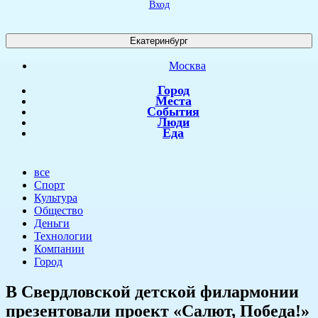
Вход
Екатеринбург
Москва
Город
Места
События
Люди
Еда
все
Спорт
Культура
Общество
Деньги
Технологии
Компании
Город
В Свердловской детской филармонии
презентовали проект «Салют, Победа!»