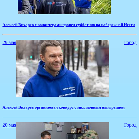
​Алексей Вихарев с волонтерами провел субботник на набережной Исети
29 мая
Город
Алексей Вихарев организовал конкурс с миллионным выигрышем
20 мая
Город