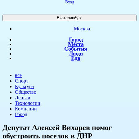
Вход
Екатеринбург
Москва
Город
Места
События
Люди
Еда
все
Спорт
Культура
Общество
Деньги
Технологии
Компании
Город
Депутат Алексей Вихарев помог
обустроить поселок в ДНР