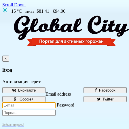
Scroll Down
+15 °C
$81.41
€94.06
ММВБ
×
Вход
Авторизация через:
Вконтакте
Facebook
Email address
Google+
Twitter
Password
Забыли пароль?