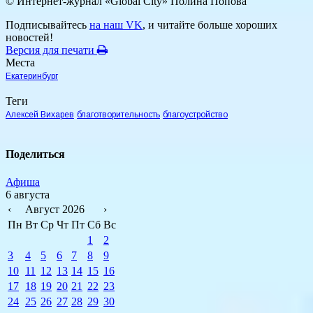
© Интернет-журнал «Global City»
Полина Попова
Подписывайтесь
на наш VK
, и читайте больше хороших
новостей!
Версия для печати
Места
Екатеринбург
Теги
Алексей Вихарев
благотворительность
благоустройство
Поделиться
Афиша
6 августа
‹
Август 2026
›
Пн
Вт
Ср
Чт
Пт
Сб
Вс
1
2
3
4
5
6
7
8
9
10
11
12
13
14
15
16
17
18
19
20
21
22
23
24
25
26
27
28
29
30