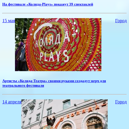
​На фестивале «Коляда-Plays» покажут 39 спектаклей
15 мая
Город
Артисты «Коляда-Театра» своими руками создадут мерч для
театрального фестиваля
14 апреля
Город