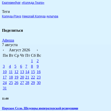
Екатеринбург
«Коляда-Театр»
Теги
Коляда-Plays
Николай Коляда
культура
Поделиться
Афиша
7 августа
‹
Август 2026
›
Пн
Вт
Ср
Чт
Пт
Сб
Вс
1
2
3
4
5
6
7
8
9
10
11
12
13
14
15
16
17
18
19
20
21
22
23
24
25
26
27
28
29
30
31
11:00
Царское Село. Шедевры императорской резиденции