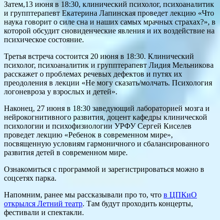
Затем,13 июня в 18:30, клинический психолог, психоаналитик
и групптерапевт Екатерина Лапинская проведет лекцию «Что
наука говорит о силе сна и наших самых мрачных страхах?», в
которой обсудит сновиденческие явления и их воздействие на
психическое состояние.
Третья встреча состоится 20 июня в 18:30. Клинический
психолог, психоаналитик и групптерапевт Лидия Мельникова
расскажет о проблемах речевых дефектов и путях их
преодоления в лекции «Не могу сказать/молчать. Психология
логоневроза у взрослых и детей».
Наконец, 27 июня в 18:30 заведующий лабораторией мозга и
нейрокогнитивного развития, доцент кафедры клинической
психологии и психофизиологии УРФУ Сергей Киселев
проведет лекцию «Ребенок в современном мире»,
посвященную условиям гармоничного и сбалансированного
развития детей в современном мире.
Ознакомиться с программой и зарегистрироваться можно в
соцсетях парка.
Напомним, ранее мы рассказывали про то, что
в ЦПКиО
открылся Летний театр
. Там будут проходить концерты,
фестивали и спектакли.