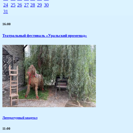
24
25
26
27
28
29
30
31
16:00
Театральный фестиваль «Уральский променад»
Литературный квартал
11:00