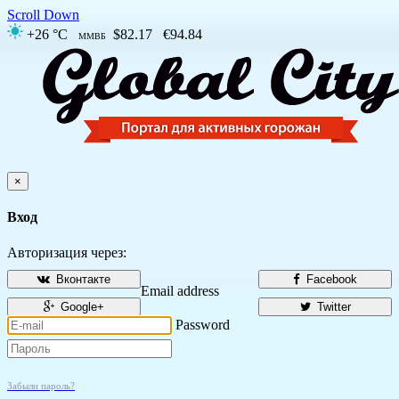
Scroll Down
+26 °C
$82.17
€94.84
ММВБ
×
Вход
Авторизация через:
Вконтакте
Facebook
Email address
Google+
Twitter
Password
Забыли пароль?