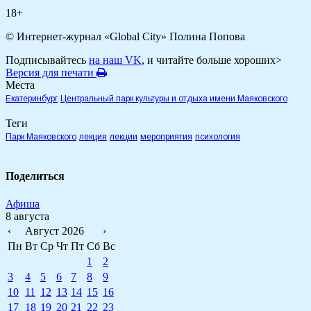
18+
© Интернет-журнал «Global City»
Полина Попова
Подписывайтесь
на наш VK
, и читайте больше хороших>
Версия для печати
Места
Екатеринбург
Центральный парк культуры и отдыха имени Маяковского
Теги
Парк Маяковского
лекция
лекции
мероприятия
психология
Поделиться
Афиша
8 августа
‹
Август 2026
›
Пн
Вт
Ср
Чт
Пт
Сб
Вс
1
2
3
4
5
6
7
8
9
10
11
12
13
14
15
16
17
18
19
20
21
22
23