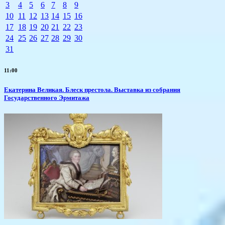
3
4
5
6
7
8
9
10
11
12
13
14
15
16
17
18
19
20
21
22
23
24
25
26
27
28
29
30
31
11:00
Екатерина Великая. Блеск престола. Выставка из собрания
Государственного Эрмитажа