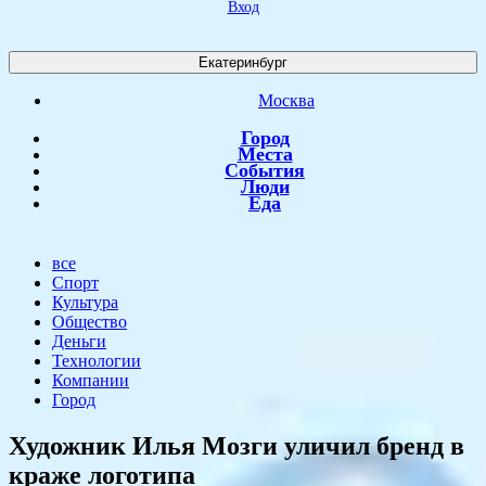
Вход
Екатеринбург
Москва
Город
Места
События
Люди
Еда
все
Спорт
Культура
Общество
Деньги
Технологии
Компании
Город
Художник Илья Мозги уличил бренд в
краже логотипа