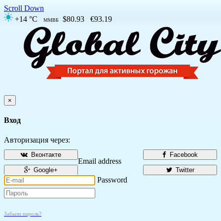
Scroll Down
+14 °C
$80.93
€93.19
ММВБ
×
Вход
Авторизация через:
Вконтакте
Facebook
Email address
Google+
Twitter
Password
Забыли пароль?