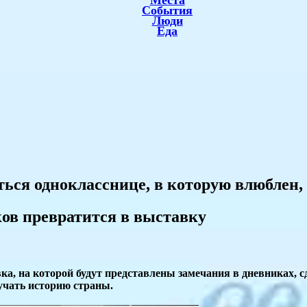
Места
События
Люди
Еда
ься однокласснице, в которую влюблен,
ов превратится в выставку
вка, на которой будут представлены замечания в дневниках
учать историю страны.