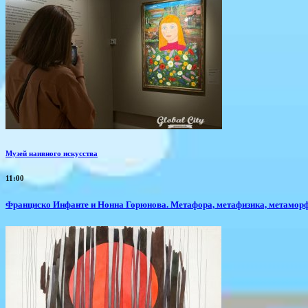
Музей наивного искусства
11:00
Франциско Инфанте и Нонна Горюнова. Метафора, метафизика, метамор