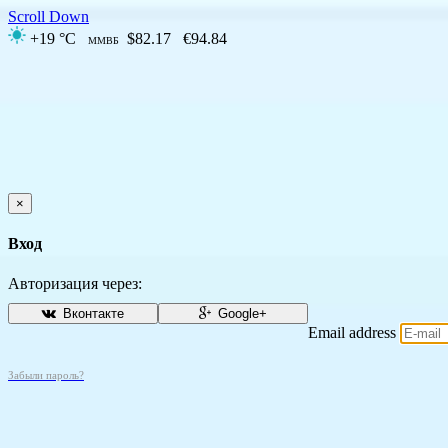
Scroll Down
+19 °C
$82.17
€94.84
ММВБ
×
Вход
Авторизация через:
Вконтакте
Google+
Email address
Забыли пароль?