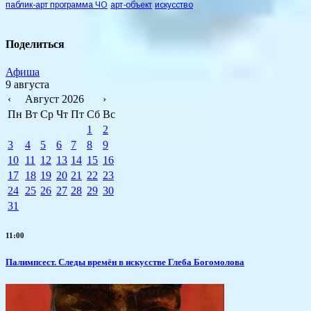
паблик-арт программа ЧО
арт-объект
искусство
Поделиться
Афиша
9 августа
‹
Август 2026
›
Пн
Вт
Ср
Чт
Пт
Сб
Вс
1
2
3
4
5
6
7
8
9
10
11
12
13
14
15
16
17
18
19
20
21
22
23
24
25
26
27
28
29
30
31
11:00
Палимпсест. Следы времён в искусстве Глеба Богомолова