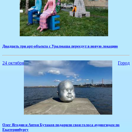
Двадцать три арт-объекта с Уралмаша переедут в новую локацию
24 октября
Город
​Олег Ягодин и Антон Бутаков подарили свои голоса аудиогидам по
Екатеринбургу