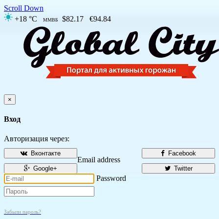
Scroll Down
+18 °C
$82.17
€94.84
ММВБ
×
Вход
Авторизация через:
Вконтакте
Facebook
Email address
Google+
Twitter
Password
Забыли пароль?