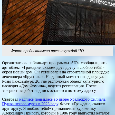
Фото: предоставлено пресс-службой ЧО
Организаторы паблик-арт программы «ЧО» сообщили, что
арт-объект «Граждане, скажем друг другу: я люблю тебя!»
обрел новый дом. Он установлен на строительной площадке
девелопера «Брусника». На данный момент по адресу: ул.
Розы Люксембург, 26, где расположен объект культурного
наследия «Дом Фомина», ведется реставрация. После
завершения работ надпись останется по этому адресу.
Световая
надпись появилась во дворе Уральского филиала
Пушкинского музея в 2023 году
. Фраза «Граждане, скажем
друг другу: Я люблю тебя!» принадлежит художнику
Александру Пригову, который в 1986 году выпустил каталог