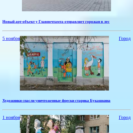
Новый арт-объект у Главпочтамта отправляет горожан в лес
5 ноября
Город
Художники спасли уничтоженные фрески старика Букашкина
1 ноября
Город