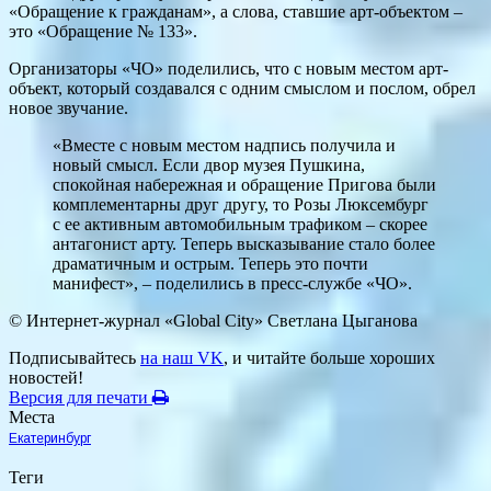
«Обращение к гражданам», а слова, ставшие арт-объектом –
это «Обращение № 133».
Организаторы «ЧО» поделились, что с новым местом арт-
объект, который создавался с одним смыслом и послом, обрел
новое звучание.
«Вместе с новым местом надпись получила и
новый смысл. Если двор музея Пушкина,
спокойная набережная и обращение Пригова были
комплементарны друг другу, то Розы Люксембург
с ее активным автомобильным трафиком – скорее
антагонист арту. Теперь высказывание стало более
драматичным и острым. Теперь это почти
манифест», – поделились в пресс-службе «ЧО».
© Интернет-журнал «Global City»
Светлана Цыганова
Подписывайтесь
на наш VK
, и читайте больше хороших
новостей!
Версия для печати
Места
Екатеринбург
Теги